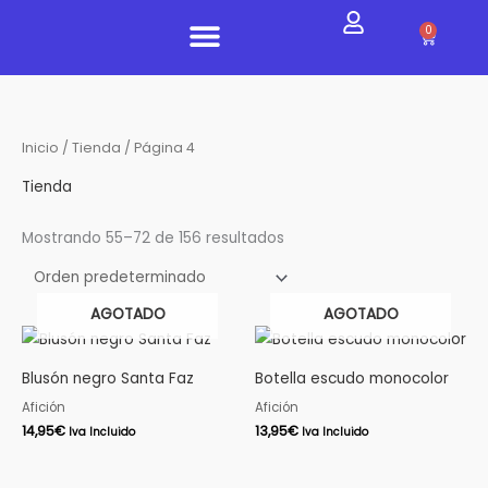
Ir
0
Carrito
al
contenido
EQUIPACIONES 24/25
Inicio
/
Tienda
/ Página 4
Tienda
Mostrando 55–72 de 156 resultados
AGOTADO
AGOTADO
Blusón negro Santa Faz
Botella escudo monocolor
Afición
Afición
14,95
€
13,95
€
Iva Incluido
Iva Incluido