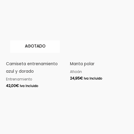
AGOTADO
Camiseta entrenamiento
Manta polar
azul y dorado
Afición
24,95
€
Iva Incluido
Entrenamiento
42,00
€
Iva Incluido
El
El
precio
precio
original
actual
era:
es:
49,00€.
25,00€.