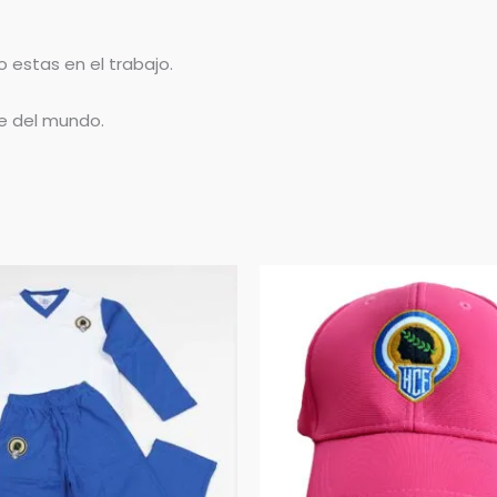
 estas en el trabajo.
te del mundo.
El
ecio
precio
ginal
actual
:
es:
,95€.
14,95€.