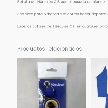
Botella del Hércules C.F. con el escudo en blanco.
Perfecto para hidratarte mientras hacer deporte o
Luce los colores del Hércules C.F. en cualquier par
Productos relacionados
El
pr
ori
era
34