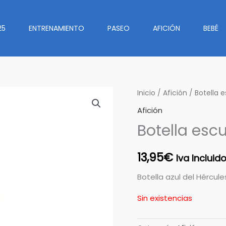
25
ENTRENAMIENTO
PASEO
AFICIÓN
BEBÉ
Inicio
/
Afición
/ Botella 
Afición
Botella es
13,95
€
Iva Incluid
Botella azul del Hércules
Sin existencias