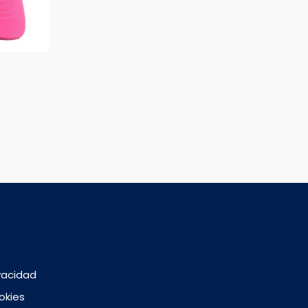
ivacidad
okies