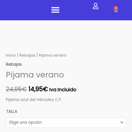
Ir
0
Carrito
al
contenido
EQUIPACIONES 24/25
Pijama
El
El
verano
precio
precio
cantidad
Inicio
/
Rebajas
/ Pijama verano
original
actual
Rebajas
Pijama verano
era:
es:
24,95€.
14,95€.
24,95
€
14,95
€
Iva Incluido
Pijama azul del Hércules C.F.
TALLA