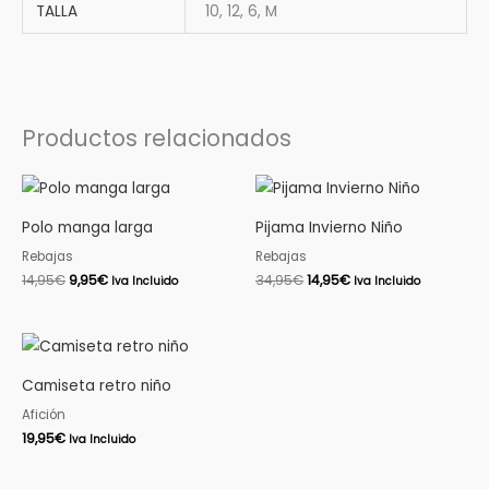
TALLA
10, 12, 6, M
Productos relacionados
El
El
El
El
precio
precio
precio
precio
original
actual
original
actual
Polo manga larga
Pijama Invierno Niño
era:
es:
era:
es:
14,95€.
9,95€.
34,95€.
14,95€.
Rebajas
Rebajas
14,95
€
9,95
€
34,95
€
14,95
€
Iva Incluido
Iva Incluido
Camiseta retro niño
Afición
19,95
€
Iva Incluido