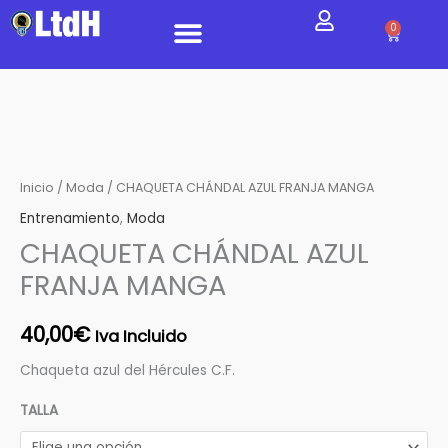
Ir
0
Carrito
al
contenido
EQUIPACIONES 24/25
CHAQUETA
CHÁNDAL
AZUL
Inicio
/
Moda
/ CHAQUETA CHÁNDAL AZUL FRANJA MANGA
FRANJA
Entrenamiento
,
Moda
MANGA
CHAQUETA CHÁNDAL AZUL
cantidad
FRANJA MANGA
40,00
€
Iva Incluido
Chaqueta azul del Hércules C.F.
TALLA